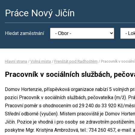
Práce Nový Jičín
Hledat zaměstnání
Hlavní strana
/
Volná místa
/
Frenštát pod Radhoštěm
/
Pracovník v sociáln
Pracovník v sociálních službách, pečov
Domov Hortenzie, příspěvková organizace nabízí 5 volných pra
pozici Pracovník v sociálních službách, pečovatelka (m/ž). Pr
Pracovní poměr s ohodnocením od 29 240 do 33 920 Kč/měsíc
Střední odborné (vyučen). Místem pracoviště je Domov Horten
Jičín. Pozice je vhodná i pro osoby se zdravotním postižením
poskytne Mgr. Kristýna Ambrožová, tel.: 734 260 457, e-mai