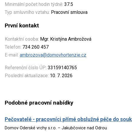
Minimální počet hodin týdně:
37.5
Typ smluvního vztahu:
Pracovní smlouva
První kontakt
Kontaktní osoba:
Mgr. Kristýna Ambrožová
Telefon:
734 260 457
E-mail:
ambrozova@domovhortenzie.cz
Referenční číslo ÚP:
33159140765
Poslední aktualizace:
10. 7. 2026
Podobné pracovní nabídky
Pečovatelé - pracovníci přímé obslužné péče do so
Domov Oderské vrchy s.r.o. – Jakubčovice nad Odrou